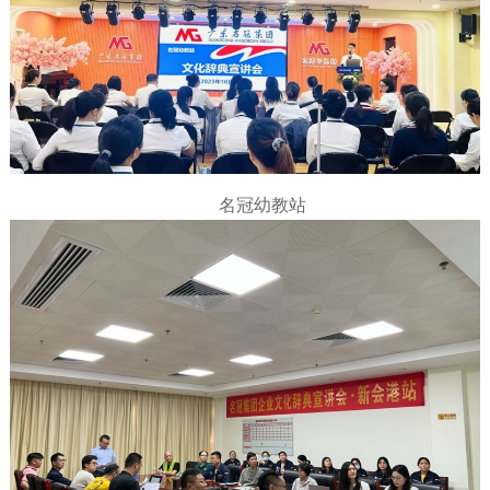
名冠幼教站