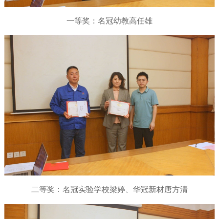
一等奖：名冠幼教高任雄
二等奖：名冠实验学校梁婷、华冠新材唐方清