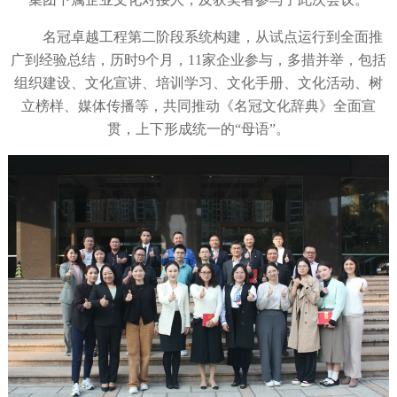
名冠卓越工程第二阶段系统构建，从试点运行到全面推
广到经验总结，历时
9
个月，
11
家企业参与，多措并举，包括
组织建设、文化宣讲、培训学习、文化手册、文化活动、树
立榜样、媒体传播等，共同推动《名冠文化辞典》全面宣
贯，上下形成统一的“母语”。