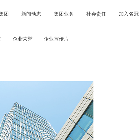
集团
新闻动态
集团业务
社会责任
加入名冠
化
企业荣誉
企业宣传片