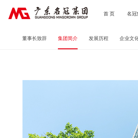
首 页
名冠
董事长致辞
集团简介
发展历程
企业文