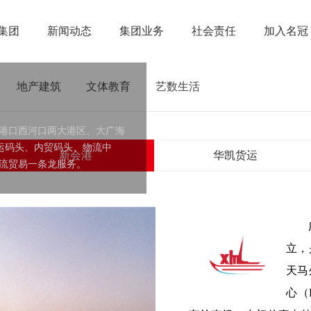
集团
新闻动态
集团业务
社会责任
加入名冠
地产建筑
文体教育
艺数生活
港口西河口两大港区、大广海
运码头、内贸码头、物流中
新会港
华凯货运
流贸易一条龙服务。
立，
天马
心（