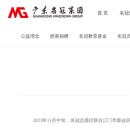
首 页
名冠
公益理念
慈善捐赠
名冠教育基金
名冠
2023年
11
月中旬，名冠志愿社联合江门市新会