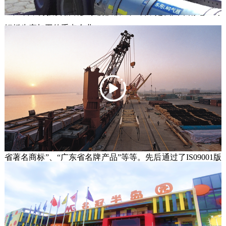
生产线，另投资新增多条覆膜板生产线，是我国华南地区薄
钢板生产加工的重点企业。

       华冠新材还是广东省高性能耐腐蚀钢板工程技术研究中
心，拥有40多项专利。已形成“华冠龙”、“华冠虹”等一系列业
内知名品牌，华冠彩钢板在耐腐蚀性、耐候性、物理性能、
外观等方面均处于行业先进水平，产品广泛应用于建筑装饰
和家电等行业。

       公司通过管理改革和技术创新，近年来斩获无数荣誉，包
括“中国质量过硬放心品牌”、“广东省高新技术企业”、“广东
省著名商标”、“广东省名牌产品”等等。先后通过了IS09001版
国际质量体系认证、ISO50001能源管理体系认证和ISO14000
环境管理体系认证。产品销往全国各地及出口美国、东南
亚、欧盟等国家和地区。

       华冠新材--敢为人先，打造中国钢板著名品牌。 