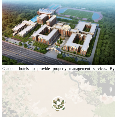
entertainment, and all-round education. In the future, it will develop 
into a large ecological and livable residential project with a 
permanent population of 50,000. 
Jiangmen Windsor Plaza Property 
Services Co., Ltd., established in 2008, is a 
professional property management service 
company under Guangdong Mingcrown 
Group. The company relies on the services of 
Gladden hotels to provide property management services. By 
incorporating hotel service concepts and standards into property 
management, and establishing a rigorous and scientific service and 
quality management system, Windsor Plaza Property ensures that all 
services are thoughtful and standardized, and that service efficiency 
and quality are continuously improved. All managers, professionals 