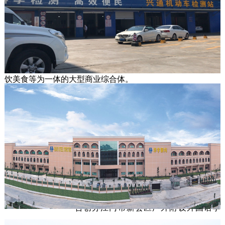
司，是名冠金凯悦酒店集团下辖企业，前
身是一家涉外四星级商务型酒店，亦是中
国第一家乡镇四星级酒店，现已转型升级
为集商务办公、商业零售、文化教育、餐
饮美食等为一体的大型商业综合体。

       企业位于东莞市寮步镇中心，距东莞市中心仅15分钟车
程，邻近广惠城轨寮步站、东莞火车站、深圳机场、广州机
场，毗邻广深、广珠高速公路，地理位置优越，交通极为便
捷。 
江门市名冠教育投资有限公司，成立
于2017年，隶属于广东名冠集团。2017年
与广东外语外贸大学（广外教育集团）联
合创办江门市新会区广外附设外国语学
校，采取“政府支持，企业建校，广外办