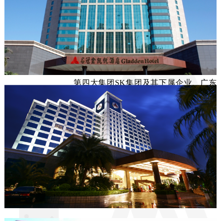
查看企业网站
东莞市华阳汽车维修有限公司，成立
于2005年，隶属于广东名冠集团。华阳汽
修以中高低端车修护为主营业务，以快
修、快保养护为主。 服务单位包括韩国
第四大集团SK集团及其下属企业、广东
名冠集团及其下属企业、东莞爱思开租车有限责任公司等。 

       另外，华阳汽修联合合作单位为客户提供机动车检测、车
辆年审办理、车辆违章处理等一条龙服务。 