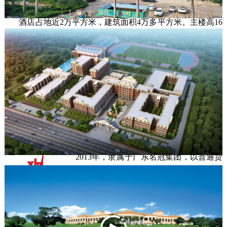
球会仅30分钟车程，来往交通方便快捷。

       酒店占地近2万平方米，建筑面积4万多平方米。主楼高16
层，拥有设备完善的各类豪华客房291间，5间大中小型会议
室及可容纳800人的多功能宴会厅，设有中西餐厅、日本料
理、卡拉OK、室内游泳池、健身房等，是宾客商务、会议、
娱乐理想选择。 
查看凤岗酒店网站
江门市华凯货运有限公司，成立于
2013年，隶属于广东名冠集团，以普通货
物运输（含集装箱运输）为主营业务，兼
营货运代理、船舶业务代理、销售汽车零
配件及车辆信息咨询服务等相关业务。

       公司现有集装箱运输车辆37台，拖卡42台。华凯货运以新