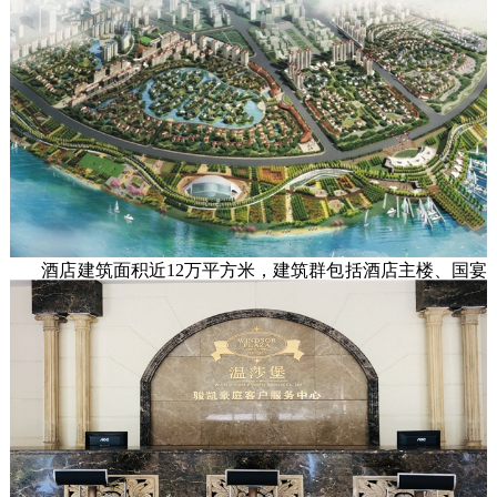
幸福感的高质量教育！ 
查看更多
江门市名冠金凯悦大酒店有限公司，
是名冠金凯悦酒店集团下辖企业，是一家
集餐饮、旅业、会议、休闲娱乐为一体的
豪华涉外型国际商务五星标准酒店。   

       酒店建筑面积近12万平方米，建筑群包括酒店主楼、国宴
饭店、总统别墅群、国君KTV及edc酒吧，建筑设计独具匠
心，现代与典雅交融，交相辉映。主楼高26层，拥有豪华客
房500多间，设计温馨典雅，设备设施齐全，为客户提供宾至
如归的舒适体验。

       酒店拥有大型多功能国际宴会厅可同时接待1500人的宴会
或会议，另设有10多个不同规格的会议室。会议场所设施先