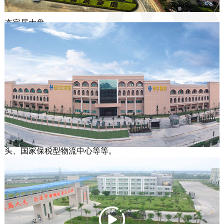
城市综合体。未来，这里将发展成为容纳近5万常住人口的生
态宜居大盘。 
广东华宇建筑工程有限公司，创建于
2004年，坐落于著名侨乡江门新会，隶属
于广东名冠集团。广东华宇建筑具备大型
项目建筑经验与实力，具有二级房屋建筑
工程施工总承包、二级地基与基础专业承
包、二级建筑装修装饰专业承包资质，承建过的项目类型涵
括五星级酒店、厂园建筑、校园建筑、商业房地产、海港码
头、国家保税型物流中心等等。

       公司以规范、专业、创新、共赢的经营理念，高效贴心的
服务，团结协作、敬业负责、服务奉献、求实进取的企业精
神，始终贯彻以追求合作伙伴最大利益为目标，竭诚为合作
伙伴提供最大程度的保障。公司立志打造精良的团队，为合