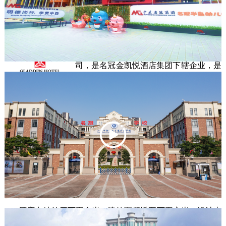
查看华冠新材网站
东莞市石龙名冠金凯悦大酒店有限公
司，是名冠金凯悦酒店集团下辖企业，是
一家豪华涉外型国际商务五星标准酒店。

       酒店位于东莞石龙镇，坐落于美丽的
东江河畔，沿岸风景秀丽。酒店北靠广州、南临深圳、毗邻
香港，邻近莞深高速公路和广惠高速公路，距离东莞火车站
仅3分钟车程，20分钟车程可达东莞市中心区域，乘坐广深线
和谐号直通车22分钟可直达广州东站，40分钟可达深圳罗
湖，距东莞市轻轨R2线石龙新火车站仅3公里，来往交通极为
便利。

       酒店占地约四万平方米，建筑面积近五万平方米。设计古