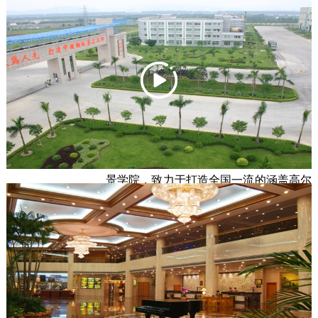
学”的创新模式，建成一所段涵盖幼儿园、小学、初中、高中
及国际高中的15年一贯制全寄宿的国际化外国语学校。公司
担负起江门市新会区广外附设外国语学校、广外附设外国语
幼儿园等的筹建全面工作、协助学校招生及日常业务管理。 
东莞峰景高尔夫有限公司，位于东莞
市中心，毗邻虎英公园，依傍旗峰山麓，
旗下拥有峰景高尔夫球会、峰景酒店、峰
景学院，致力于打造全国一流的涵盖高尔
夫、酒店、学院等多元化一体的高端文旅品牌。

       峰景高尔夫球会拥有36洞国际锦标高尔夫球场，是东莞市
区唯一一家高尔夫球场。球场揉合独特的天然环境地势及专
业的球道设计，构思巧妙，四处林木苍翠，湖光山色，美不
胜收。球场在国际国内享有美誉，多次获评“中国十八名
洞”、“中国十佳高尔夫球场”、“亚太地区最具影响力高尔夫球