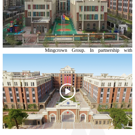
Jiangmen Junkai Haoting Development 
and Construction Co., Ltd. was founded in 
2003 as an affiliate of Guangdong 
Mingcrown Group. In partnership with 
China's real estate giant Poly Real Estate, it 
developed the large residential project Junkai Haoting, now 
promoted as “Poly The West Coast”.The project, located beside 
Yinzhou Lake, Xinhui district, Jiangmen City, Guangdong province 
and next to Xinhui district government, covers an area of around 
1,133,339 m2 and enjoys 2.8 km close waterfront landscape of 
Yinzhou Lake. It is an urban complex integrating multiple functions 
such as residence and leisure, commercial service, culture & 