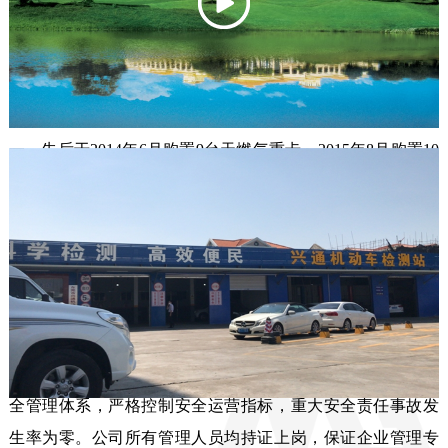
会港（天马·西河口）两港区为依托的货源中心，覆盖五邑地
区及中山、粤西部分地市进行公路货物运输服务，为维达、
中顺、业太、李锦记等上市企业提供长期服务。

       华凯货运是珠西地区少数拥有LNG燃气货运车辆企业之
一，先后于2014年6月购置9台天燃气重卡，2015年8月购置10
台天燃气重卡，现有LNG燃气重卡19台，积极响应国家蓝天
保卫战，倡导低碳绿色货运。

       公司严格执行车辆国家标准，对车辆检测、人员培训足额
投入安全生产经费，按时对车辆进行年季审，并与新会汽车
保修厂等几家具有国家II类维修资质的企业合作定期车辆维护
保养，保证车辆安全系数。

       公司秉承“安全第一、客户至上”的服务理念，实行三级安
全管理体系，严格控制安全运营指标，重大安全责任事故发
生率为零。公司所有管理人员均持证上岗，保证企业管理专