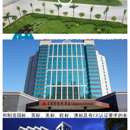
作伙伴提供优秀、科学、专业的服务，以获得合作者的信任
和支持，打造属于广东名冠集团的建筑行业优质品牌。 
广东华宇钢结构工程有限公司，专注
各类钢结构技术研发和制造安装，深根异
型钢结构细分领域，是我国华南地区重要
的钢结构生产基地。

       华宇钢结构秉承“品质为本，顾客为
尊”的理念，拥有先进的制造设备、生产线和一批资深的研发
设计人员，多年匠心沉淀，塑造了颂传国内外的品牌口碑，
特别在异型钢结构细分领域，处于行业先进水平。

       华宇钢结构拥有中国钢结构制造壹级资质、新加坡国家钢
结构制造S1资质、中国钢结构专业承包二级资质，具备设计
和制造国标、英标、美标、欧标、澳标及有CE认证要求的各
类钢结构产品的资质和实力。
