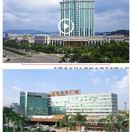
朴典雅，拥有各式客房403间，8间功能各异、设施齐全的宴
会及会议场所，中式和西式特色风情餐厅及包房，装修奢
华、规模宏大的KTV，以及健身房、室内外泳池、桌球室、
乒乓球室等康体健身场所，是宾客商务旅行、会议洽谈、休
闲居停的理想选择。 
查看石龙酒店网站
东莞市名冠金凯悦大酒店有限公司
（凤岗），是名冠金凯悦酒店集团下辖企
业，是一家豪华涉外型国际商务五星标准
酒店。

       酒店位于东莞市凤岗镇中心，毗邻东莞塘厦、清溪、樟木
头和深圳龙岗、观澜、平湖等，距深圳机场仅45分钟车程，
距罗湖火车站、皇岗口岸半小时车程，距深圳观澜湖高尔夫