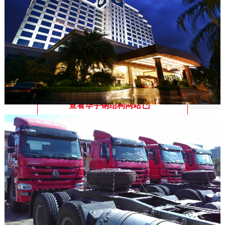
       多年来承建了无数国际与国内具有影响力和标志性的大型
工程，包括国家电网项目、汶莱皇家海军基地修船厂、新加
坡CCRC、澳大利亚南澳健康医药研究所、中东高铁站、美国
GE发电站设备、中山岐江开启桥加固工程、新加坡金沙娱乐
城、中远船务船体联合车间等等。 
查看华宇钢结构网站
华冠新型材料股份有限公司，成立于
2000年，隶属于广东名冠集团，是一家专
业研发、生产、销售镀铝/镀铝锌基板及
高性能有机彩涂板的高新技术企业。自成
立以来，先后投入十多亿元，分别从日
本、奥地利引进多条产品生产线，包括酸洗板生产线、冷轧
板生产线、镀铝锌板/镀铝板生产线和镀铝锌板/镀铝板彩涂板