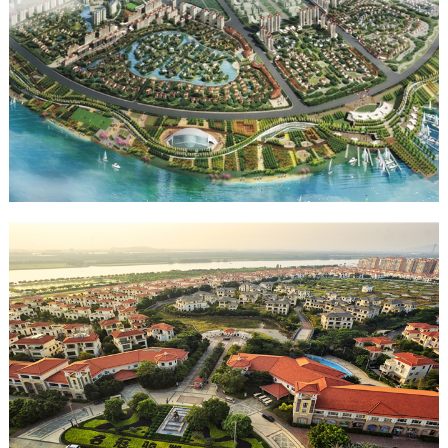
江门市骏凯豪庭开发建设有限公司，
成立于2003年，隶属于广东名冠集团，与
保利发展强强联合开发华南区大盘“骏凯
豪庭”，现推广名为“保利西海岸”。

       项目位于广东新会银洲湖畔，紧邻新
会区政府，占地1700亩，纵享2.8公里银洲湖一线水岸景观，
是集居住休闲、商业服务、文化娱乐、全程教育等多功能的