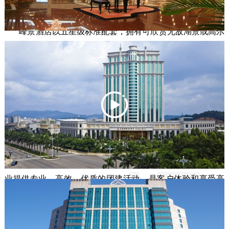
场（中国区）”等。

       峰景酒店以五星级标准配套，拥有可欣赏无敌湖景或高尔
夫球场景观的豪华客房和套房、设置特色餐厅、英式酒吧、
多功能会议厅、健身房、游泳池、水疗馆等，以完备的设施
和殷勤的服务为球员提供远离烦嚣、休闲写意的私人消闲康
乐活动场所。 

       东莞峰景学院球道长300码,共两层39个打位，设有推杆练
习果岭和练习沙坑。学院拥有专业的教练团队和完善的教学
设施，致力于高尔夫运动的推广、普及，努力培养优秀青少
年选手,帮助学员更有效率地提升高尔夫水平。同时为各型企
业提供专业、高效、优质的团建活动，是客户体验和享受高
球乐趣的汇聚地。 