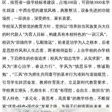
区，按照省一级学校标准建设，占地108亩，可容纳3000名学
生就读；中西合璧的建筑风格，典雅整洁，设备先进的功能
场所，一应俱全，深受师生、家长喜爱。

学校深入贯彻党的教育方针，坚持以“培养担当民族复兴大任
的时代新人”为育人目标，构建具有本校特色的“一训三风”。
校训为“崇德尚学，弘毅致远”，前者是治学为人之根本，后者
是思想作风和人生态度，两者相得益彰，上合学校的办学精
神，下启师生的价值追求；校风为“励志笃学，从实求新”、教
风为“潜心治学，睿达力行”、学风为“慎思乐学，惟诚勤
勉”，“三风”作为师生共同遵守的基本行为准则与道德规范，
引导学生踔厉奋发、教师作育英才。立足新时代教育要求，
学校勇立潮头，扎根生长，打造“有理想，会自主，敢担当”的
育人特色、“多元化，善思考，高质量”的教学特色，不断探
索“优质•特色•现代化”发展之路，为孩子们创造面向未来、有