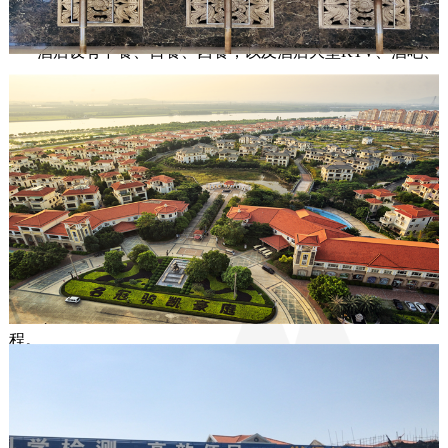
进、功能齐全，为客户提供“一站式”专家会议服务。

       酒店设有中餐、日餐、西餐，以及酒店大型KTV、酒吧、
水疗会所、棋牌、室内游泳池、健身房等康体娱乐设施一应
俱全，为客户提供专属的放松空间。     

       酒店坐落于江门市北新区CBD商圈，邻近万达广场、汇悦
城商场、高尚住宅小区、政府办公大楼，还有周边公共配套
建设完善，明星公园、五邑华侨广场、华侨博物馆、江门保
利体育中心等近在咫尺。

       酒店交通十分便利，距外海港澳码头只需15分钟，距新
会、鹤山、中山、古镇25分钟车程，距广州佛山80分钟车
程。 
查看江门酒店网站
东莞市寮步名冠金凯悦大酒店有限公